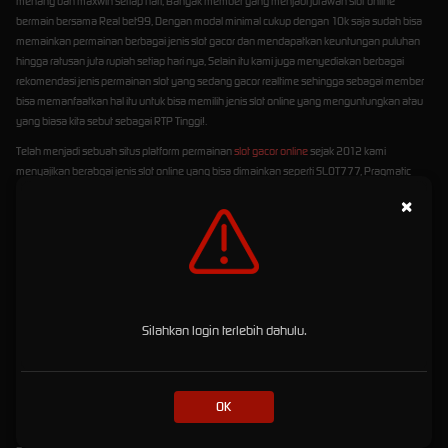
menang dan maxwin setiap hari, Banyak member yang menjadi jutawan slot online
bermain bersama Real bet99, Dengan modal minimal cukup dengan 10k saja sudah bisa
memainkan permainan berbagai jenis slot gacor dan mendapatkan keuntungan puluhan
hingga ratusan juta rupiah setiap hari nya, Selain itu kami juga menyediakan berbagai
rekomendasi jenis permainan slot yang sedang gacor realtime sehingga sebagai member
bisa memanfaatkan hal itu untuk bisa memilih jenis slot online yang menguntungkan atau
yang biasa kita sebut sebagai RTP Tinggi!.
Telah menjadi sebuah situs platform permainan
slot gacor online
sejak 2012 kami
menyajikan berabgai jenis slot online yang bisa dimainkan seperti SLOT777, Pragmatic
play, Nexus slot, PGSOFT dan masih banyak lagi dengan ratusan ribu games seru yang siap
×
dimainkan, Serta kami juga memberikan Situs APK Northport-Bagpipes Slot Gacor Online
untuk memudahkan para member mendownload situs kami dan memainkan permainan
slot yang aman, nyaman serta cepat tanpa harus kedalam pencarian google, dan tentu
saja hal ini bisa membuat kita terhindar dari blokir yang sangat menyebalkan.
Selain memang permainan slot online terlengkap dan terpopuler yang disajikan,
Realbet99
juga menyajikan berbagai benefit lainnya untuk para member resmi, Yaitu berbagai
Silahkan login terlebih dahulu.
informasi menarik untuk mendukung kemenangan member setiap hari seperti informasi
RTP SLOT ONLINE, Informasi SLOT TERPOPULER, Informasi Slot Gacor Online Setiap hari,
Setiap Jam, Setiap Menit yang akan update setiap saat. Serta memberikan bonus - bonus
menarik seperti bonus mingguan, bonus TO, bonus garansi kekalahan dan masih banyak
OK
lainnya yang belum kalian temukan disitus slot online yang lainnya.