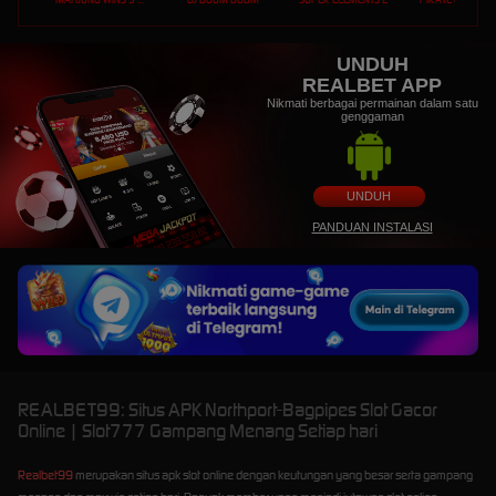
UNDUH
REALBET APP
Nikmati berbagai permainan dalam satu
genggaman
UNDUH
PANDUAN INSTALASI
REALBET99: Situs APK Northport-Bagpipes Slot Gacor
Online | Slot777 Gampang Menang Setiap hari
Realbet99
merupakan situs apk slot online dengan keutungan yang besar serta gampang